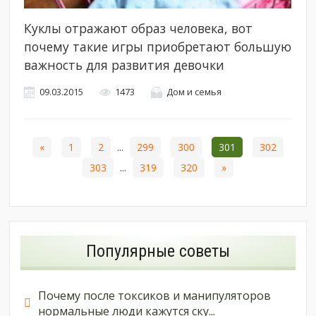
Куклы отражают образ человека, вот
почему такие игры приобретают большую
важность для развития девочки
09.03.2015
1473
Дом и семья
«
1
2
...
299
300
301
302
303
...
319
320
»
Популярные советы
Почему после токсиков и манипуляторов
нормальные люди кажутся ску...