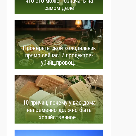
что это может означать на
самом деле
Проверьте свой холодильник
прямо сейчас: 7 продуктов-
убийц,провоц...
10 причин, почему у вас дома
непременно должно быть
хозяйственное...