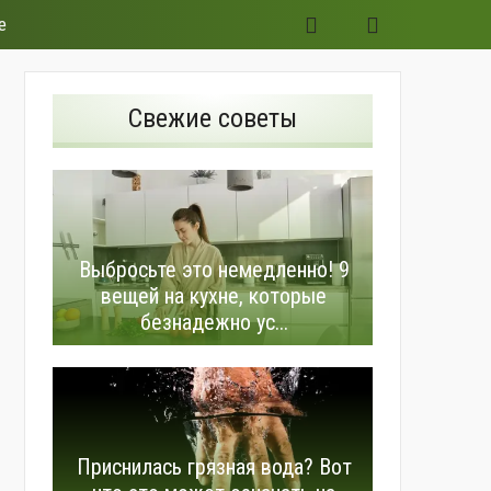
е
Свежие советы
Выбросьте это немедленно! 9
вещей на кухне, которые
безнадежно ус...
Приснилась грязная вода? Вот