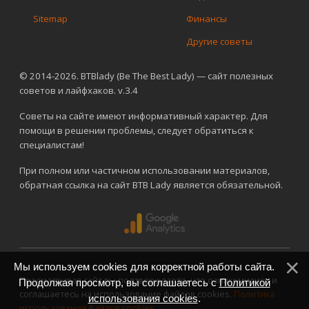
Sitemap
Финансы
Другие советы
© 2014-2026. BTBlady (Be The Best Lady) — сайт полезных
советов и лайфхаков. v.3.4
Советы на сайте имеют информативный характер. Для
помощи в решении проблемы, следует обратиться к
специалистам!
При полном или частичном использовании материалов,
обратная ссылка на сайт BTB Lady является обязательной.
Мы используем cookies для корректной работы сайта.
Просматривая сайт вы подтверждаете, что ознакомились и
Продолжая просмотр, вы соглашаетесь с
Политикой
соглашаетесь на использование файлов cookies.
Политика
использования cookies
.
использования файлов cookies
.