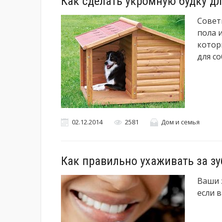
Как сделать укромную будку д
Совет
пола 
котор
для со
02.12.2014
2581
Дом и семья
Как правильно ухаживать за з
Ваши 
если 