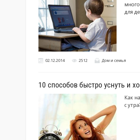
много
для д
02.12.2014
2512
Дом и семья
10 способов быстро уснуть и х
Как н
с утра