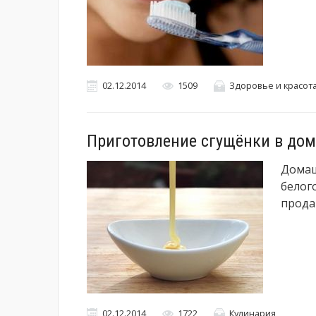
02.12.2014
1509
Здоровье и красот
Приготовление сгущёнки в дом
Домаш
белого
прода
02.12.2014
1722
Кулинария