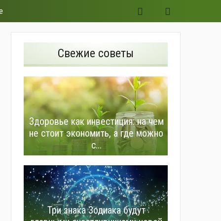
е
Свежие советы
Здоровье как инвестиция: на чем
не стоит экономить, а где можно
с...
Три знака Зодиака будут