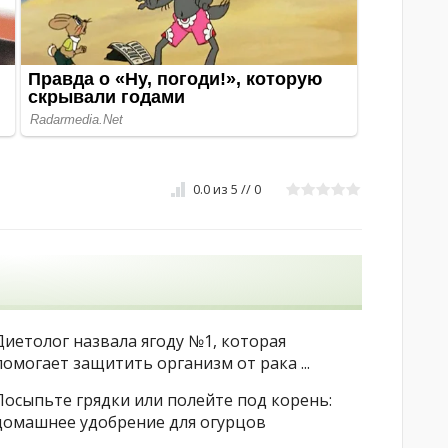
0.0
из
5
//
0
Диетолог назвала ягоду №1, которая
помогает защитить организм от рака ...
Посыпьте грядки или полейте под корень:
домашнее удобрение для огурцов