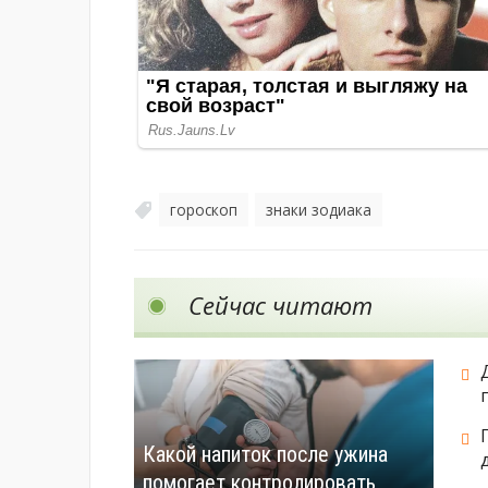
гороскоп
знаки зодиака
,
Сейчас читают
Какой напиток после ужина
помогает контролировать