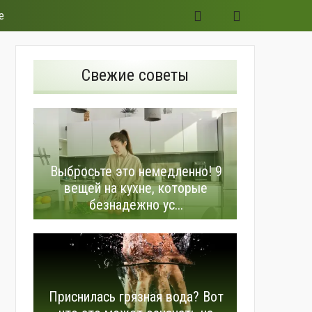
е
Свежие советы
Выбросьте это немедленно! 9
вещей на кухне, которые
безнадежно ус...
Приснилась грязная вода? Вот