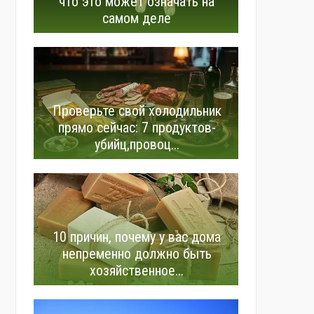
что это может означать на
самом деле
Проверьте свой холодильник
прямо сейчас: 7 продуктов-
убийц,провоц...
10 причин, почему у вас дома
непременно должно быть
хозяйственное...