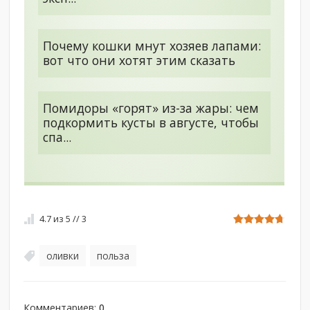
Почему кошки мнут хозяев лапами:
вот что они хотят этим сказать
Помидоры «горят» из-за жары: чем
подкормить кусты в августе, чтобы
спа...
4.7
из
5
//
3
оливки
польза
,
Комментариев
:
0