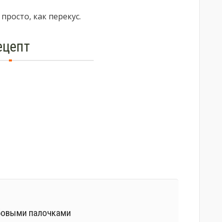
просто, как перекус.
ецепт
абовыми палочками