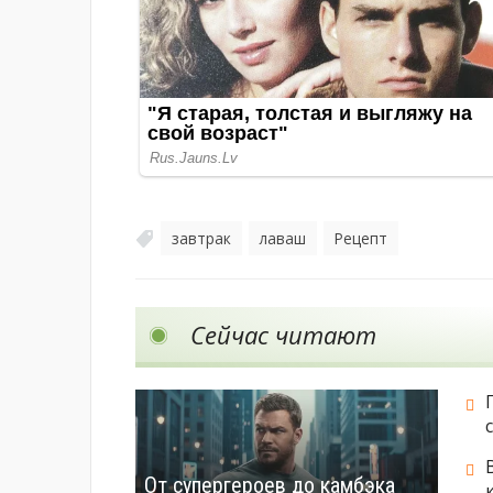
завтрак
лаваш
Рецепт
,
,
Сейчас читают
От супергероев до камбэка