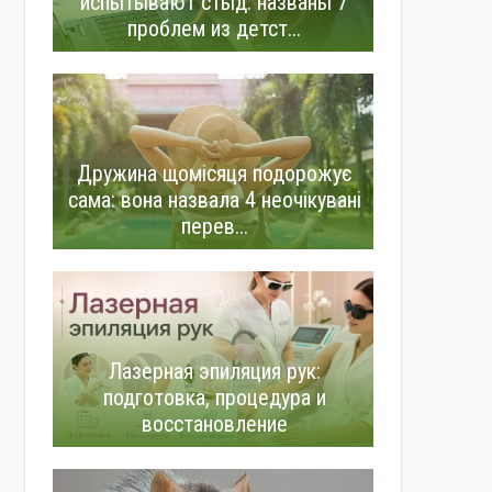
испытывают стыд: названы 7
проблем из детст...
Дружина щомісяця подорожує
сама: вона назвала 4 неочікувані
перев...
Лазерная эпиляция рук:
подготовка, процедура и
восстановление