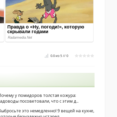
0.0
из
5
//
0
Почему у помидоров толстая кожура:
садоводы посоветовали, что с этим д...
Выбросьте это немедленно! 9 вещей на кухне,
которые безнадежно устарел...