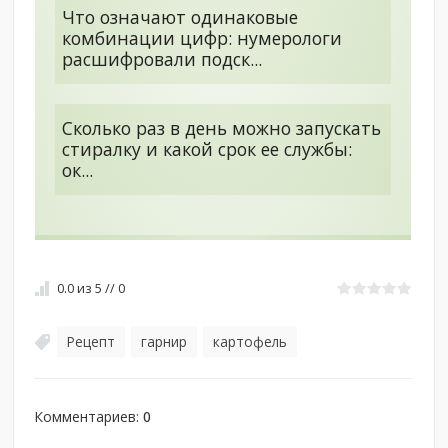
Что означают одинаковые
комбинации цифр: нумерологи
расшифровали подск...
Сколько раз в день можно запускать
стиралку и какой срок ее службы:
ок...
0.0
из
5
//
0
Рецепт
гарнир
картофель
,
,
Комментариев
:
0