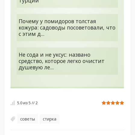
Турции
Почему у помидоров толстая
кожура: садоводы посоветовали, что
с этим д...
Не сода и не уксус: названо
средство, которое легко очистит
душевую ле...
5.0
из
5
//
2
советы
стирка
,