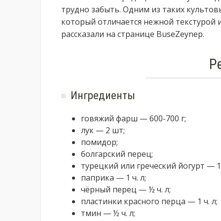
трудно забыть. Одним из таких культовы
который отличается нежной текстурой 
рассказали на странице BuseZeynep.
Р
Ингредиенты
говяжий фарш — 600-700 г;
лук — 2 шт;
помидор;
болгарский перец;
турецкий или греческий йогурт — 1 с
паприка — 1 ч. л;
чёрный перец — ½ ч. л;
пластинки красного перца — 1 ч. л;
тмин — ½ ч. л;