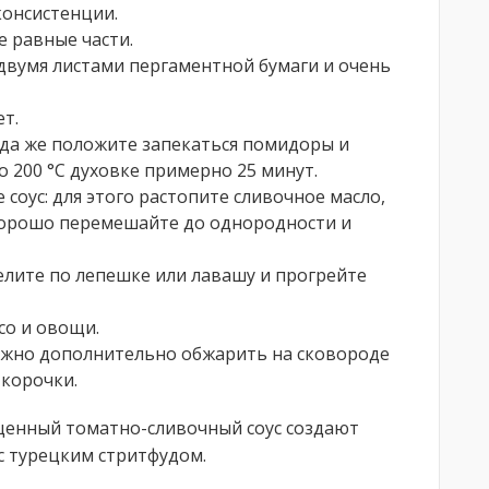
консистенции.
е равные части.
вумя листами пергаментной бумаги и очень
ет.
уда же положите запекаться помидоры и
о 200 °C духовке примерно 25 минут.
 соус: для этого растопите сливочное масло,
 хорошо перемешайте до однородности и
лите по лепешке или лавашу и прогрейте
со и овощи.
жно дополнительно обжарить на сковороде
 корочки.
щенный томатно-сливочный соус создают
 с турецким стритфудом.