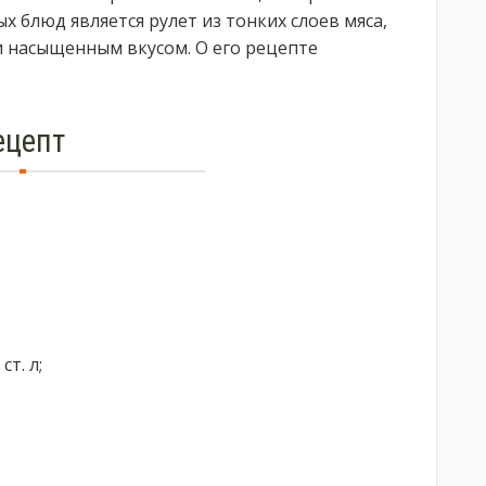
х блюд является рулет из тонких слоев мяса,
и насыщенным вкусом. О его рецепте
ецепт
т. л;