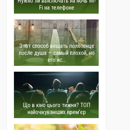
Нужно ли выключать на ночь Wi-
Fi на телефоне
Этот способ вешать полотенце
после душа — самый плохой, но
его ис...
Що в кіно цього тижня? ТОП
найочікуваніших прем'єр