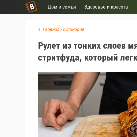
Дом и семья
Здоровье и красота
Главная
›
Кулинария
Рулет из тонких слоев м
стритфуда, который лег