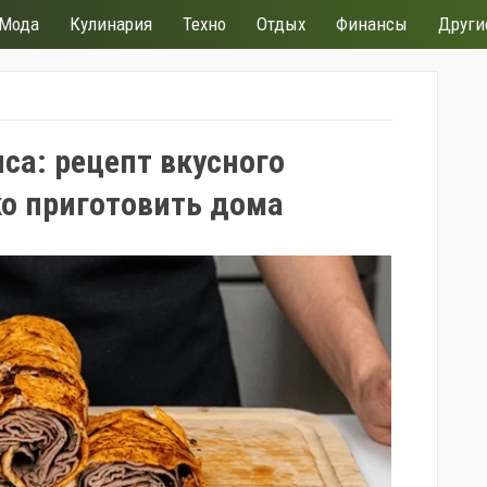
Мода
Кулинария
Техно
Отдых
Финансы
Други
яса: рецепт вкусного
ко приготовить дома