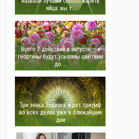
назвали лучший способ варить
яйца: вы т...
Всего 7 действий в августе — и
георгины будут усыпаны цветами
до ...
Три знака Зодиака ждет триумф
во всех делах уже в ближайшие
дни