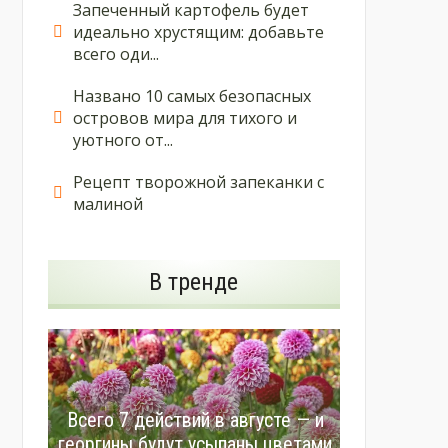
Запеченный картофель будет
идеально хрустящим: добавьте
всего оди...
Названо 10 самых безопасных
островов мира для тихого и
уютного от...
Рецепт творожной запеканки с
малиной
В тренде
Всего 7 действий в августе — и
георгины будут усыпаны цветами