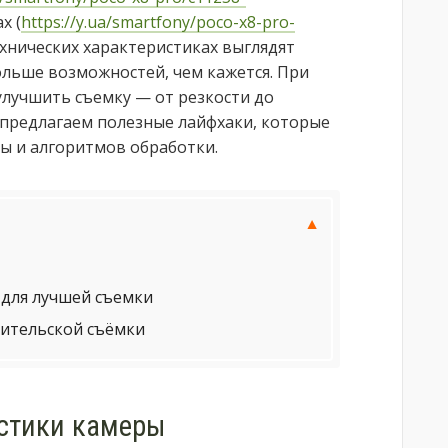
x (
https://y.ua/smartfony/poco-x8-pro-
технических характеристиках выглядят
ольше возможностей, чем кажется. При
лучшить съемку — от резкости до
 предлагаем полезные лайфхаки, которые
ы и алгоритмов обработки.
 для лучшей съемки
ительской съёмки
стики камеры