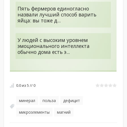
Пять фермеров единогласно
назвали лучший способ варить
яйца: вы тоже д...
У людей с высоким уровнем
эмоционального интеллекта
обычно дома есть э...
0.0
из
5
//
0
минерал
польза
дефицит
,
,
,
микроэлементы
магний
,