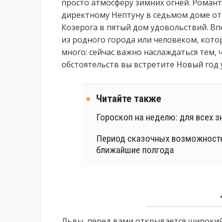
просто атмосферу зимних огней. Романт
директному Нептуну в седьмом доме о
Козерога в пятый дом удовольствий. Вп
из родного города или человеком, кото
много: сейчас важно наслаждаться тем,
обстоятельств вы встретите Новый год у
Читайте также
Гороскоп на неделю: для всех з
Период сказочных возможностей
ближайшие полгода
Львы, перед вами открывается широки