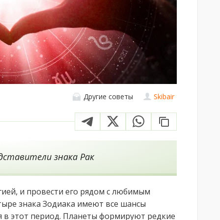
Другие советы
Skibair
едставители знака Рак
ией, и провести его рядом с любимым
тыре знака Зодиака имеют все шансы
я в этот период. Планеты формируют редкие