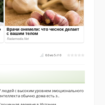
0.0
из
5
//
0
У людей с высоким уровнем эмоционального
интеллекта обычно дома есть э...
Крошечная деревня в Испании