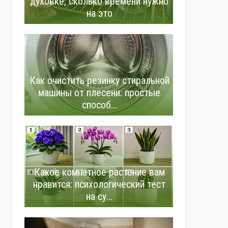
духовке, сколько времени нужно
на это
Как очистить резинку стиральной
машины от плесени: простые
способ...
Какое комнатное растение вам
нравится: психологический тест
на су...