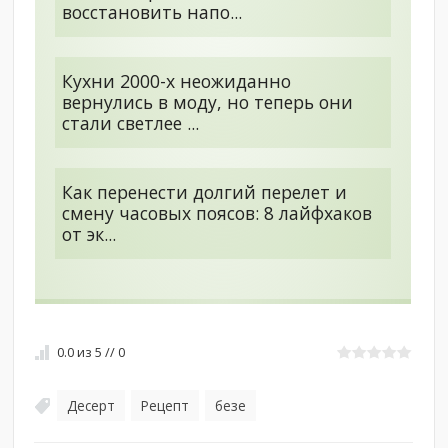
восстановить напо...
Кухни 2000-х неожиданно
вернулись в моду, но теперь они
стали светлее ...
Как перенести долгий перелет и
смену часовых поясов: 8 лайфхаков
от эк...
0.0
из
5
//
0
Десерт
Рецепт
безе
,
,