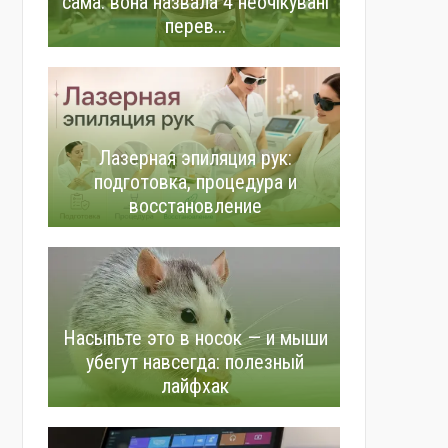
сама: вона назвала 4 неочікувані
перев...
Лазерная эпиляция рук:
подготовка, процедура и
восстановление
Насыпьте это в носок — и мыши
убегут навсегда: полезный
лайфхак