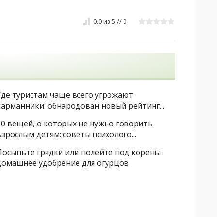
0.0
из
5
//
0
Где туристам чаще всего угрожают
карманники: обнародован новый рейтинг...
10 вещей, о которых не нужно говорить
взрослым детям: советы психолого...
Посыпьте грядки или полейте под корень:
домашнее удобрение для огурцов