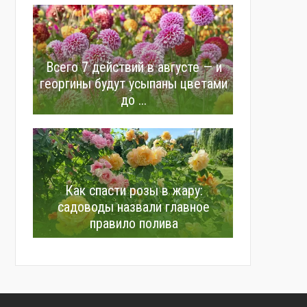
Всего 7 действий в августе — и
георгины будут усыпаны цветами
до ...
Как спасти розы в жару:
садоводы назвали главное
правило полива