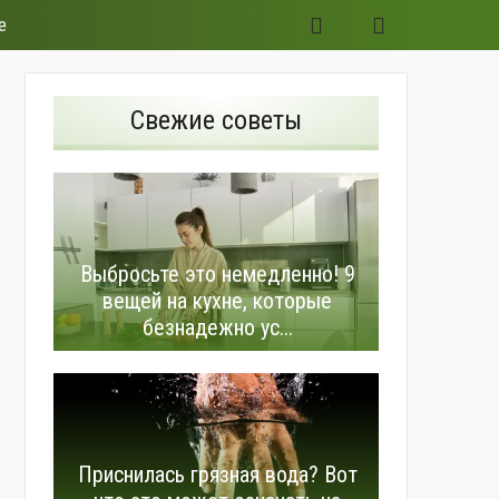
е
Свежие советы
Выбросьте это немедленно! 9
вещей на кухне, которые
безнадежно ус...
Приснилась грязная вода? Вот