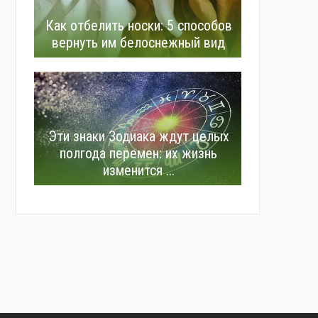
Как отбелить носки: 5 способов
вернуть им белоснежный вид
Эти знаки Зодиака ждут целых
полгода перемен: их жизнь
изменится ...