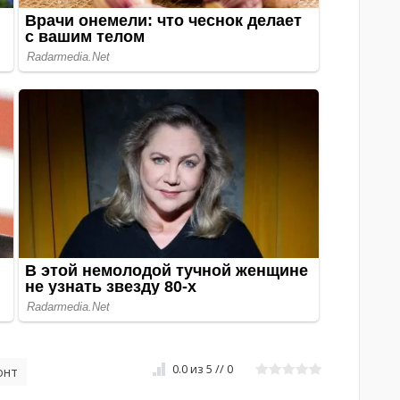
0.0
из
5
//
0
онт