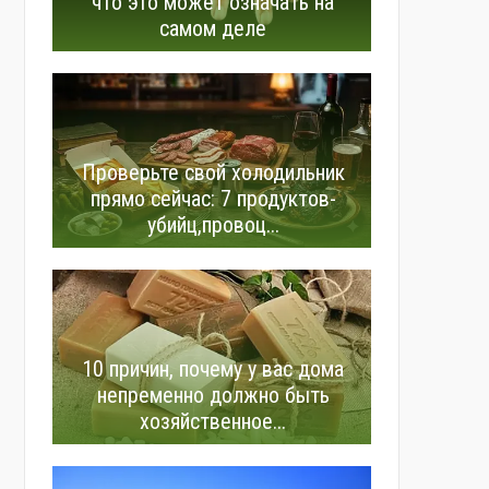
что это может означать на
самом деле
Проверьте свой холодильник
прямо сейчас: 7 продуктов-
убийц,провоц...
10 причин, почему у вас дома
непременно должно быть
хозяйственное...