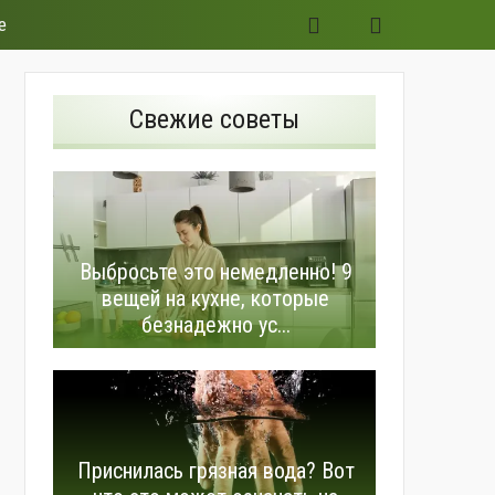
е
Свежие советы
Выбросьте это немедленно! 9
вещей на кухне, которые
безнадежно ус...
Приснилась грязная вода? Вот