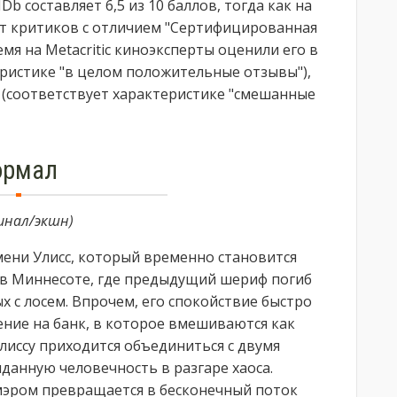
 составляет 6,5 из 10 баллов, тогда как на
от критиков с отличием "Сертифицированная
емя на Metacritic киноэксперты оценили его в
теристике "в целом положительные отзывы"),
в (соответствует характеристике "смешанные
ормал
инал/экшн)
ени Улисс, который временно становится
в Миннесоте, где предыдущий шериф погиб
х с лосем. Впрочем, его спокойствие быстро
ение на банк, в которое вмешиваются как
 Улиссу приходится объединиться с двумя
данную человечность в разгаре хаоса.
эром превращается в бесконечный поток