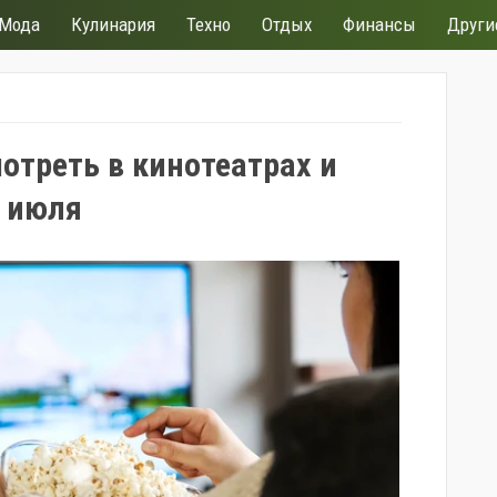
Мода
Кулинария
Техно
Отдых
Финансы
Други
отреть в кинотеатрах и
ю июля