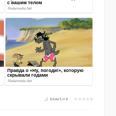
0.0
из
5
//
0