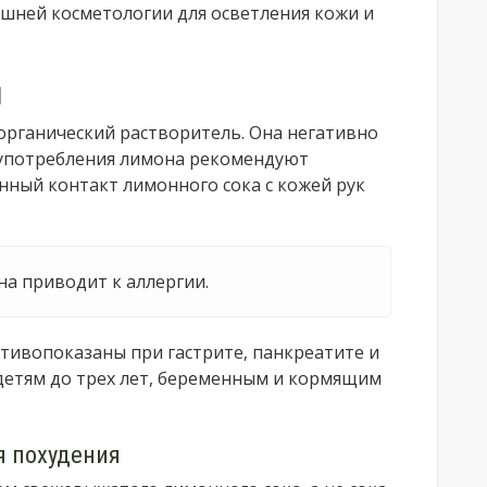
шней косметологии для осветления кожи и
я
органический растворитель. Она негативно
е употребления лимона рекомендуют
нный контакт лимонного сока с кожей рук
а приводит к аллергии.
тивопоказаны при гастрите, панкреатите и
 детям до трех лет, беременным и кормящим
я похудения