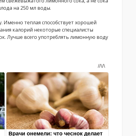
м свежевыжатого лимонного сока, а не сока
лода на 250 мл воды.
у. Именно теплая способствует хорошей
игания калорий некоторые специалисты
ок. Лучше всего употреблять лимонную воду