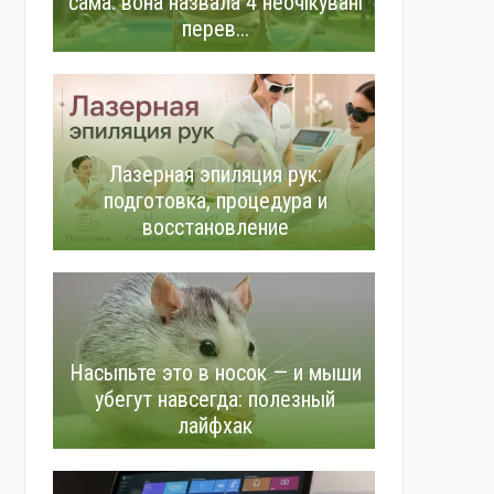
сама: вона назвала 4 неочікувані
перев...
Лазерная эпиляция рук:
подготовка, процедура и
восстановление
Насыпьте это в носок — и мыши
убегут навсегда: полезный
лайфхак