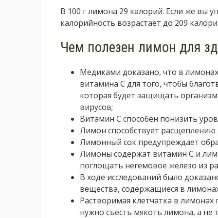
В 100 г лимона 29 калорий. Если же вы у
калорийность возрастает до 209 калори
Чем полезен лимон для з
Медиками доказано, что в лимонах
витамина С для того, чтобы благо
которая будет защищать организм
вирусов;
Витамин С способен понизить уров
Лимон способствует расщеплению 
Лимонный сок предупреждает обра
Лимоны содержат витамин С и лим
поглощать негемовое железо из р
В ходе исследований было доказан
вещества, содержащиеся в лимонах
Растворимая клетчатка в лимонах
нужно съесть мякоть лимона, а не 