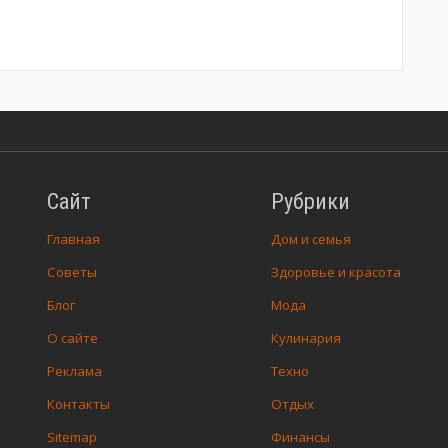
Сайт
Рубрики
Главная
Дом и семья
Советы
Здоровье и красота
Блог
Мода
О сайте
Кулинария
Реклама
Техно
Контакты
Отдых
Sitemap
Финансы