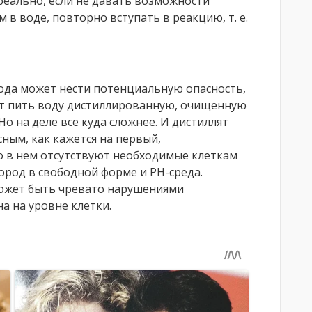
реально, если не давать возможности
в воде, повторно вступать в реакцию, т. е.
 вода может нести потенциальную опасность,
ет пить воду дистиллированную, очищенную
Но на деле все куда сложнее. И дистиллят
сным, как кажется на первый,
о в нем отсутствуют необходимые клеткам
ород в свободной форме и PH-среда.
может быть чревато нарушениями
а на уровне клетки.