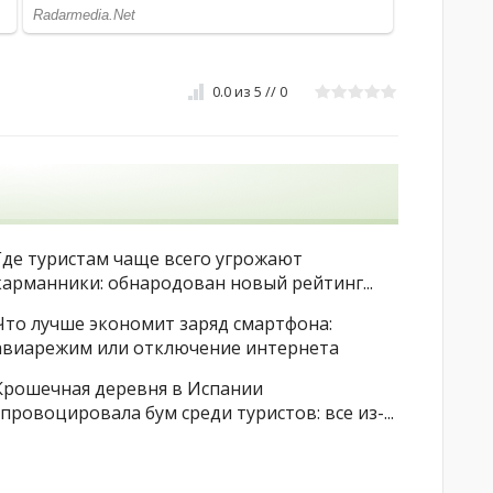
0.0
из
5
//
0
Где туристам чаще всего угрожают
карманники: обнародован новый рейтинг...
Что лучше экономит заряд смартфона:
авиарежим или отключение интернета
Крошечная деревня в Испании
спровоцировала бум среди туристов: все из-...