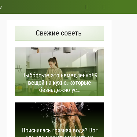
е
Свежие советы
Выбросьте это немедленно! 9
вещей на кухне, которые
безнадежно ус...
Приснилась грязная вода? Вот