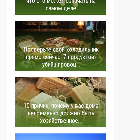
что это может означать на
самом деле
Проверьте свой холодильник
прямо сейчас: 7 продуктов-
убийц,провоц...
10 причин, почему у вас дома
непременно должно быть
хозяйственное...