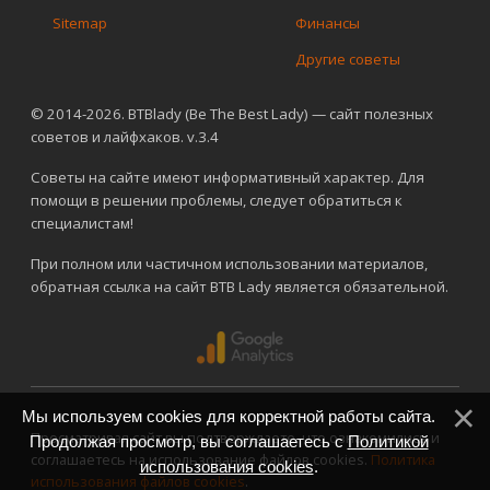
Sitemap
Финансы
Другие советы
© 2014-2026. BTBlady (Be The Best Lady) — сайт полезных
советов и лайфхаков. v.3.4
Советы на сайте имеют информативный характер. Для
помощи в решении проблемы, следует обратиться к
специалистам!
При полном или частичном использовании материалов,
обратная ссылка на сайт BTB Lady является обязательной.
Мы используем cookies для корректной работы сайта.
Просматривая сайт вы подтверждаете, что ознакомились и
Продолжая просмотр, вы соглашаетесь с
Политикой
соглашаетесь на использование файлов cookies.
Политика
использования cookies
.
использования файлов cookies
.