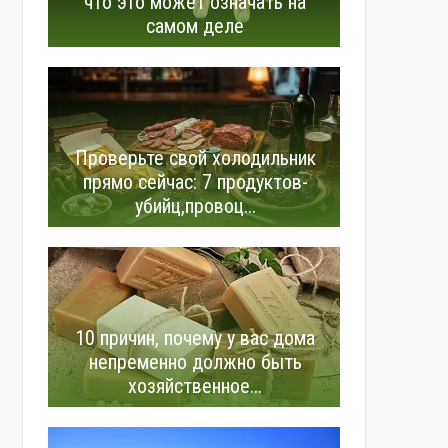
что это может означать на
самом деле
Проверьте свой холодильник
прямо сейчас: 7 продуктов-
убийц,провоц...
10 причин, почему у вас дома
непременно должно быть
хозяйственное...