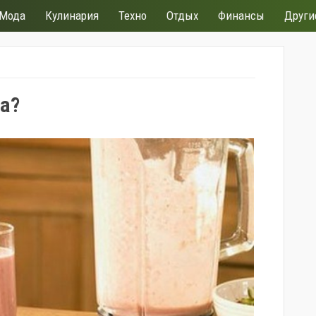
Мода
Кулинария
Техно
Отдых
Финансы
Други
а?