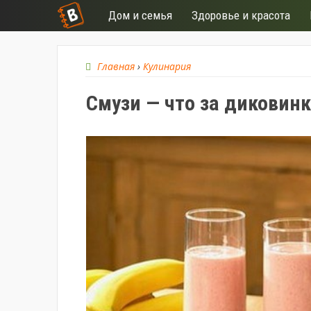
Дом и семья
Здоровье и красота
Главная
›
Кулинария
Смузи — что за диковинк