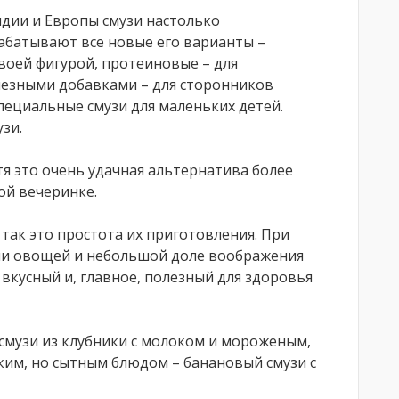
ндии и Европы смузи настолько
абатывают все новые его варианты –
воей фигурой, протеиновые – для
лезными добавками – для сторонников
пециальные смузи для маленьких детей.
зи.
тя это очень удачная альтернатива более
ой вечеринке.
 так это простота их приготовления. При
ли овощей и небольшой доле воображения
 вкусный и, главное, полезный для здоровья
смузи из клубники с молоком и мороженым,
гким, но сытным блюдом – банановый смузи с