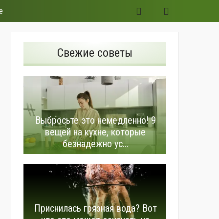
е
Свежие советы
Выбросьте это немедленно! 9
вещей на кухне, которые
безнадежно ус...
Приснилась грязная вода? Вот