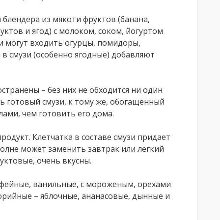
блендера из мякоти фруктов (банана,
руктов и ягод) с молоком, соком, йогуртом
и могут входить огурцы, помидоры,
а в смузи (особенно ягодные) добавляют
странены – без них не обходится ни один
ь готовый смузи, к тому же, обогащенный
ми, чем готовить его дома.
продукт. Клетчатка в составе смузи придает
олне может заменить завтрак или легкий
руктовые, очень вкусны.
офейные, ванильные, с мороженым, орехами
лорийные – яблочные, ананасовые, дынные и