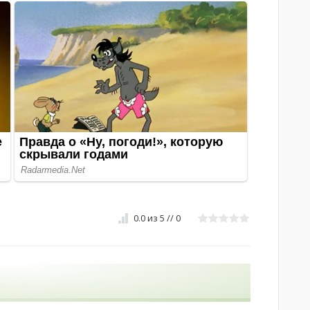
0.0
из
5
//
0