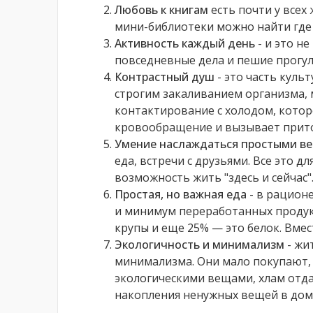
Любовь к книгам
есть почти у всех
мини-библиотеки можно найти где 
Активность каждый день
- и это н
повседневные дела и пешие прогул
Контрастный душ
- это часть куль
строгим закаливанием организма, 
контактирование с холодом, котор
кровообращение и вызывает прито
Умение наслаждаться простыми в
еда, встречи с друзьями. Все это д
возможность жить "здесь и сейчас"
Простая, но важная еда
- в рацион
и минимум переработанных продук
крупы и еще 25% — это белок. Вмес
Экологичность и минимализм
- жи
минимализма. Они мало покупают,
экологическими вещами, хлам отда
накопления ненужных вещей в дом