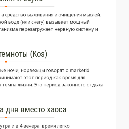
, а средство выживания и очищения мыслей.
яной воде (или снегу) вызывает мощный
ганизма перезагружает нервную систему и
темноты (Kos)
ые ночи, норвежцы говорят о mørketid
ринимают этот период как время для
 темпа жизни. Это период законного отдыха
а дня вместо хаоса
утра и в 4 вечера, время легко