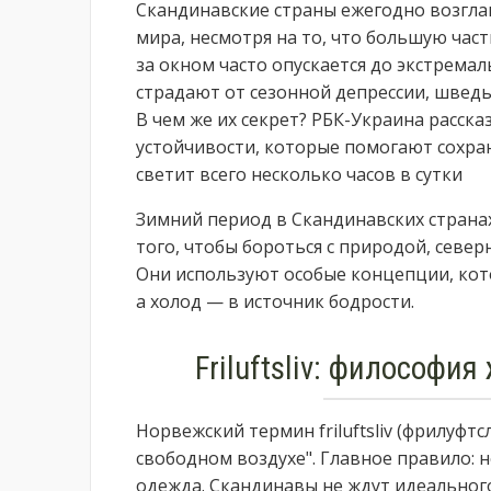
Скандинавские страны ежегодно возгла
мира, несмотря на то, что большую част
за окном часто опускается до экстрем
страдают от сезонной депрессии, швед
В чем же их секрет? РБК-Украина расска
устойчивости, которые помогают сохран
светит всего несколько часов в сутки
Зимний период в Скандинавских странах
того, чтобы бороться с природой, север
Они используют особые концепции, кот
а холод — в источник бодрости.
Friluftsliv: философи
Норвежский термин friluftsliv (фрилуфт
свободном воздухе". Главное правило: 
одежда. Скандинавы не ждут идеального 