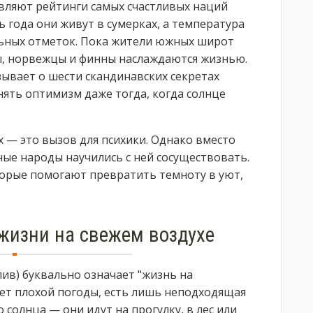
вляют рейтинги самых счастливых наций
ь года они живут в сумерках, а температура
альных отметок. Пока жители южных широт
ы, норвежцы и финны наслаждаются жизнью.
зывает о шести скандинавских секретах
ять оптимизм даже тогда, когда солнце
 — это вызов для психики. Однако вместо
ные народы научились с ней сосуществовать.
орые помогают превратить темноту в уют,
я жизни на свежем воздухе
слив) буквально означает "жизнь на
нет плохой погоды, есть лишь неподходящая
солнца — они идут на прогулку, в лес или