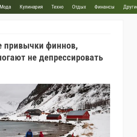
Мода
Кулинария
Техно
Отдых
Финансы
Други
е привычки финнов,
огают не депрессировать