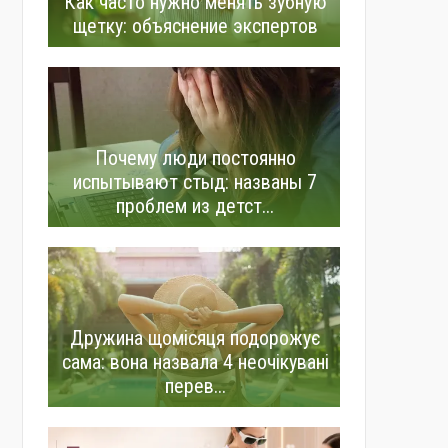
Как часто нужно менять зубную
щетку: объяснение экспертов
Почему люди постоянно
испытывают стыд: названы 7
проблем из детст...
Дружина щомісяця подорожує
сама: вона назвала 4 неочікувані
перев...