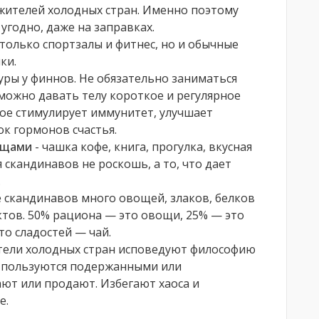
 жителей холодных стран. Именно поэтому
угодно, даже на заправках.
е только спортзалы и фитнес, но и обычные
ки.
туры у финнов. Не обязательно заниматься
можно давать телу короткое и регулярное
ое стимулирует иммунитет, улучшает
к гормонов счастья.
ещами
- чашка кофе, книга, прогулка, вкусная
ля скандинавов не роскошь, а то, что дает
.
е скандинавов много овощей, злаков, белков
тов. 50% рациона — это овощи, 25% — это
то сладостей — чай.
тели холодных стран исповедуют философию
 пользуются подержанными или
ют или продают. Избегают хаоса и
е.