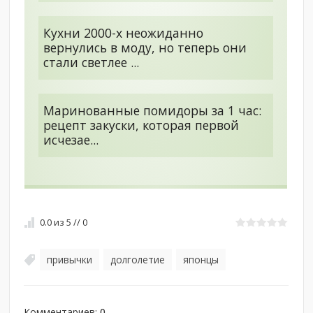
Кухни 2000-х неожиданно
вернулись в моду, но теперь они
стали светлее ...
Маринованные помидоры за 1 час:
рецепт закуски, которая первой
исчезае...
0.0
из
5
//
0
привычки
долголетие
японцы
,
,
Комментариев
:
0