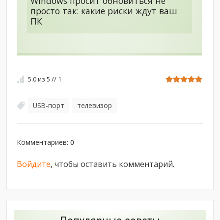
Windows просит обновиться не
просто так: какие риски ждут ваш
ПК
5.0
из
5
//
1
USB-порт
телевизор
,
Комментариев
:
0
Войдите
, чтобы оставить комментарий.