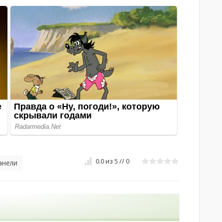
0.0
из
5
//
0
анели