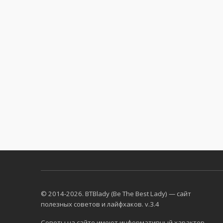
© 2014-2026. BTBlady (Be The Best Lady) — сайт
полезных советов и лайфхаков. v.3.4
Советы на сайте имеют информативный характер.