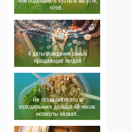
чем подкормить кусты в августе,
чтоб...
4 даты рождения самых
прощающих людей
Не оставляйте это в
холодильнике дольше 48 часов:
эксперты назвал...