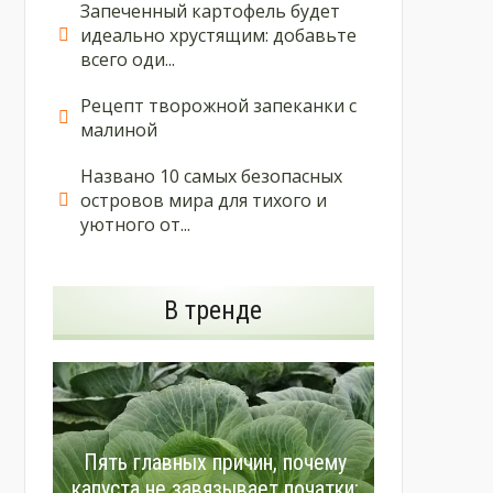
Запеченный картофель будет
идеально хрустящим: добавьте
всего оди...
Рецепт творожной запеканки с
малиной
Названо 10 самых безопасных
островов мира для тихого и
уютного от...
В тренде
Пять главных причин, почему
капуста не завязывает початки: