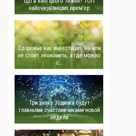
Що в кіно цього тижня? ТОП
найочікуваніших прем'єр
Здоровье как инвестиция: на чем
не стоит экономить, а где можно
с...
Три знака Зодиака будут
главными счастливчиками новой
недели