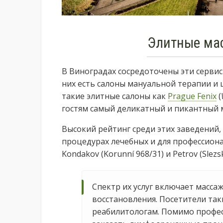
Элитные ма
В Виноградах сосредоточены эти серви
них есть салоны мануальной терапии и 
такие элитные салоны как
Prague Fenix
(
гостям самый деликатный и пикантный 
Высокий рейтинг среди этих заведений
процедурах лечебных и для профессион
Kondakov (Korunní 968/31) и Petrov (Slezs
Спектр их услуг включает масса
восстановления. Посетители та
реабилитологам. Помимо профес