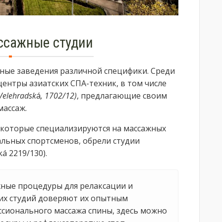
ссажные студии
сные заведения различной специфики. Среди
центры азиатских СПА-техник, в том числе
Velehradsk
á
, 1702/12)
, предлагающие своим
массаж.
, которые специализируются на массажных
альных спортсменов, обрели студии
ká 2219/130).
жные процедуры для релаксации и
ких студий доверяют их опытным
сионального массажа спины, здесь можно