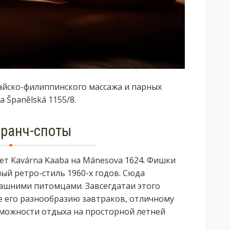
айско-филиппинского массажа и парных
 Španělská 1155/8.
бранч-споты
т Kavárna Kaaba на Mánesova 1624. Фишки
ый ретро-стиль 1960-х годов. Сюда
ашними питомцами. Завсегдатаи этого
е его разнообразию завтраков, отличному
зможности отдыха на просторной летней