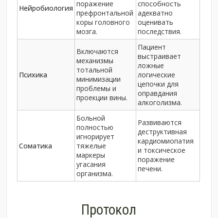
поражение
способность
Нейробиология
префронтальной
адекватно
коры головного
оценивать
мозга.
последствия.
Пациент
Включаются
выстраивает
механизмы
ложные
тотальной
Психика
логические
минимизации
цепочки для
проблемы и
оправдания
проекции вины.
алкоголизма.
Больной
Развиваются
полностью
деструктивная
игнорирует
кардиомиопатия
Соматика
тяжелые
и токсическое
маркеры
поражение
угасания
печени.
организма.
Протокол