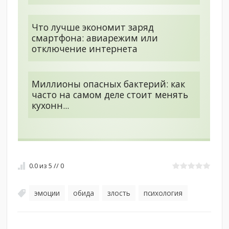
Что лучше экономит заряд
смартфона: авиарежим или
отключение интернета
Миллионы опасных бактерий: как
часто на самом деле стоит менять
кухонн...
0.0
из
5
//
0
эмоции
обида
злость
психология
,
,
,