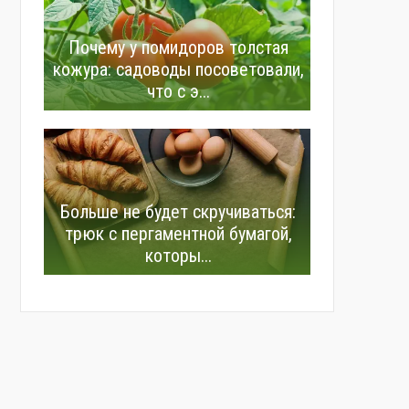
Почему у помидоров толстая
кожура: садоводы посоветовали,
что с э...
Больше не будет скручиваться:
трюк с пергаментной бумагой,
которы...