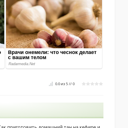
0.0
из
5
//
0
Как приготовить домашний тан на кефире и