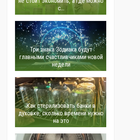
не стоит экономить, а где можно
с...
Три знака Зодиака будут
главными счастливчиками новой
недели
Как стерилизовать банки в
духовке, сколько времени нужно
на это