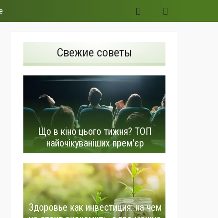
е
Свежие советы
Що в кіно цього тижня? ТОП
найочікуваніших прем'єр
Здоровье как инвестиция: на чем