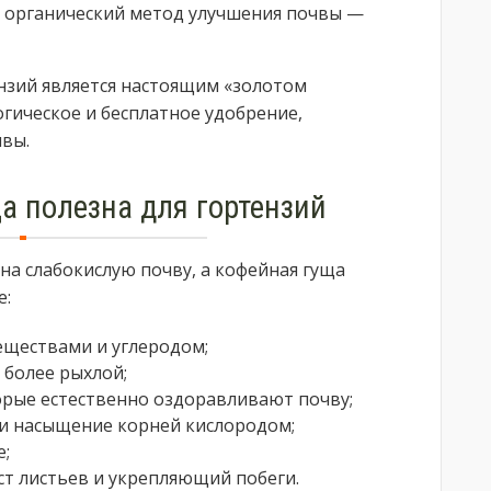
й органический метод улучшения почвы —
ензий является настоящим «золотом
огическое и бесплатное удобрение,
вы.
а полезна для гортензий
а слабокислую почву, а кофейная гуща
е:
еществами и углеродом;
 более рыхлой;
орые естественно оздоравливают почву;
и насыщение корней кислородом;
е;
т листьев и укрепляющий побеги.