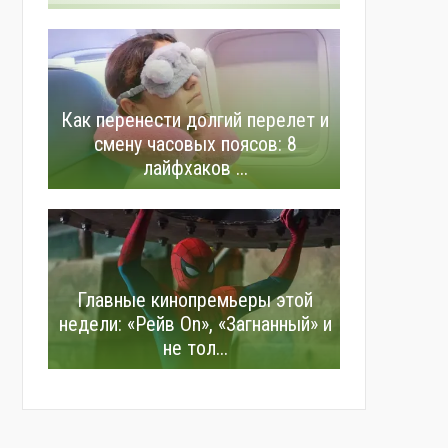
Как перенести долгий перелет и
смену часовых поясов: 8
лайфхаков ...
Главные кинопремьеры этой
недели: «Рейв On», «Загнанный» и
не тол...