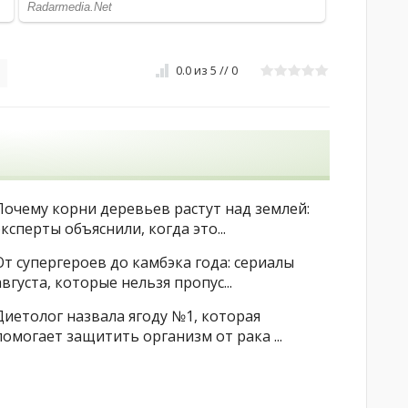
0.0
из
5
//
0
Почему корни деревьев растут над землей:
эксперты объяснили, когда это...
От супергероев до камбэка года: сериалы
августа, которые нельзя пропус...
Диетолог назвала ягоду №1, которая
помогает защитить организм от рака ...