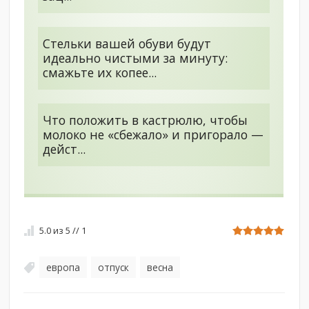
Стельки вашей обуви будут
идеально чистыми за минуту:
смажьте их копее...
Что положить в кастрюлю, чтобы
молоко не «сбежало» и пригорало —
дейст...
5.0
из
5
//
1
европа
отпуск
весна
,
,