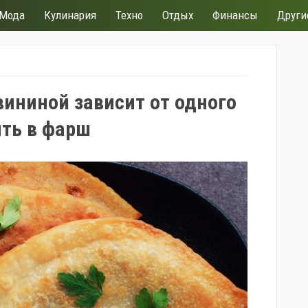
Мода
Кулинария
Техно
Отдых
Финансы
Други
вининой зависит от одного
ить в фарш