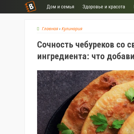
Дом и семья
Здоровье и красота
Главная
›
Кулинария
Сочность чебуреков со с
ингредиента: что добав