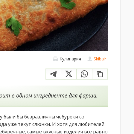
Кулинария
Skibair
оит в одном ингредиенте для фарша.
у были бы безразличны чебуреки со
да уже текут слюнки. И хотя для любителей
ебуречные, самые вкусные изделия все равно