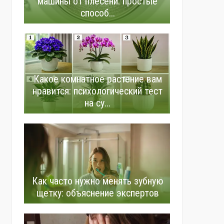
машины от плесени: простые
способ...
Какое комнатное растение вам
нравится: психологический тест
на су...
Как часто нужно менять зубную
щетку: объяснение экспертов