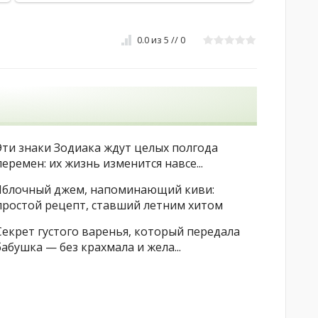
0.0
из
5
//
0
Эти знаки Зодиака ждут целых полгода
перемен: их жизнь изменится навсе...
Яблочный джем, напоминающий киви:
простой рецепт, ставший летним хитом
Секрет густого варенья, который передала
бабушка — без крахмала и жела...