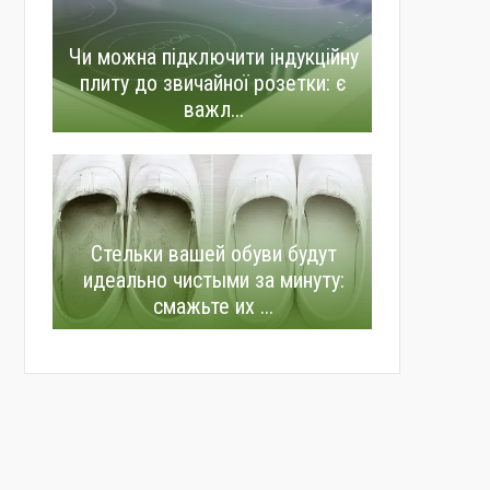
Чи можна підключити індукційну
плиту до звичайної розетки: є
важл...
Стельки вашей обуви будут
идеально чистыми за минуту:
смажьте их ...