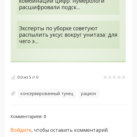
комбинации цифр: нумерологи
расшифровали подск...
Эксперты по уборке советуют
распылить уксус вокруг унитаза: для
чего э...
0.0
из
5
//
0
консервированный тунец
рацион
,
Комментариев
:
0
Войдите
, чтобы оставить комментарий.