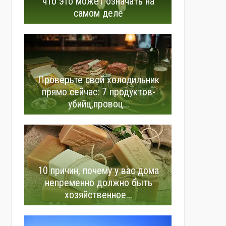
что это может означать на
самом деле
Проверьте свой холодильник
прямо сейчас: 7 продуктов-
убийц,провоц...
10 причин, почему у вас дома
непременно должно быть
хозяйственное...