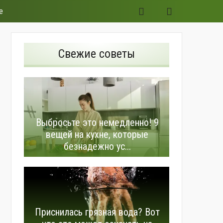
е
Свежие советы
Выбросьте это немедленно! 9
вещей на кухне, которые
безнадежно ус...
Приснилась грязная вода? Вот