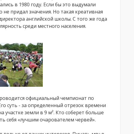
лись в 1980 году. Если бы это выдумали
о не придал значения. Но такая креативная
директора английской школы. С того же года
лярность среди местного населения.
проводится официальный чемпионат по
Его суть - за определенный отрезок времени
 участке земли в 9 м². Кто соберет больше
ать себя «лучшим очарователем червей».
 только от ваших интересов. Пинать мяч в