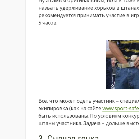
Ну а самым оригинальным, но и в тоже
назвать удерживание хорьков в штана
рекомендуется принимать участие в игр
5 часов.
Все, что может одеть участник – специ
экипировка (как на сайте
www.sport-safe
быть использованы. По условиям конку
штаны участника. Задача – дольше высто
3. Сырная гонка