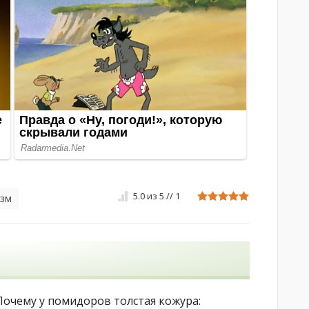
5.0
из
5
//
1
изм
Почему у помидоров толстая кожура: