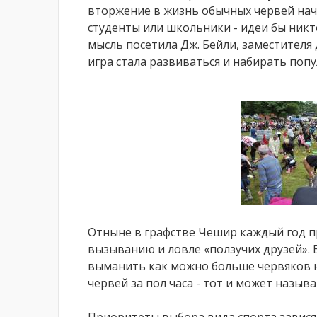
вторжение в жизнь обычных червей нача
студенты или школьники - идеи бы никт
мысль посетила Дж. Бейли, заместителя 
игра стала развиваться и набирать попу
Отныне в графстве Чешир каждый год 
вызыванию и ловле «ползучих друзей». 
выманить как можно больше червяков на
червей за пол часа - тот и может назыв
Приоритеты выбора вида спорта зависят