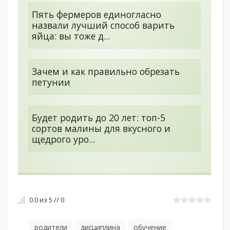
Пять фермеров единогласно
назвали лучший способ варить
яйца: вы тоже д...
Зачем и как правильно обрезать
петунии
Будет родить до 20 лет: топ-5
сортов малины для вкусного и
щедрого уро...
0.0
из
5
//
0
родители
дисциплина
обучение
,
,
,