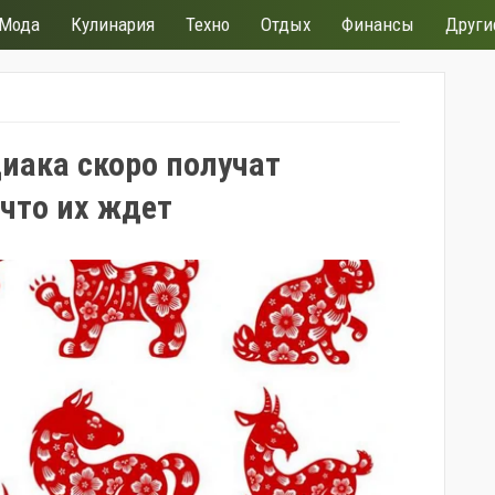
Мода
Кулинария
Техно
Отдых
Финансы
Други
диака скоро получат
что их ждет