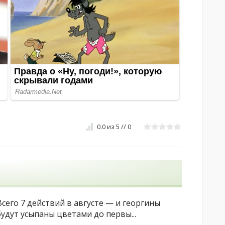
0.0
из
5
//
0
Всего 7 действий в августе — и георгины
будут усыпаны цветами до первы...