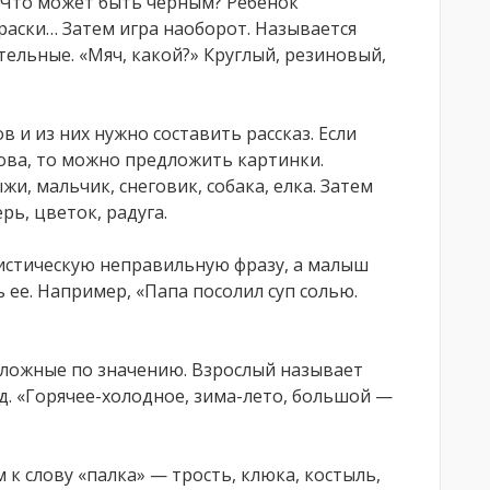
 Что может быть черным? Ребенок
краски… Затем игра наоборот. Называется
тельные. «Мяч, какой?» Круглый, резиновый,
в и из них нужно составить рассказ. Если
ова, то можно предложить картинки.
жи, мальчик, снеговик, собака, елка. Затем
рь, цветок, радуга.
истическую неправильную фразу, а малыш
 ее. Например, «Папа посолил суп солью.
оложные по значению. Взрослый называет
д. «Горячее-холодное, зима-лето, большой —
к слову «палка» — трость, клюка, костыль,