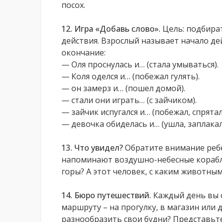
посох.
12. Игра «Добавь слово».
Цель: подбира
действия. Взрослый называет начало де
окончание:
— Оля проснулась и… (стала умываться).
— Коля оделся и… (побежал гулять).
— он замерз и… (пошел домой).
— стали они играть… (с зайчиком).
— зайчик испугался и… (побежал, спрятал
— девочка обиделась и… (ушла, заплакал
13. Что увидел?
Обратите внимание реб
напоминают воздушно-небесные корабли
горы? А этот человек, с каким животны
14. Бюро путешествий.
Каждый день вы 
маршруту – на прогулку, в магазин или д
разнообразить свои будни? Представьте