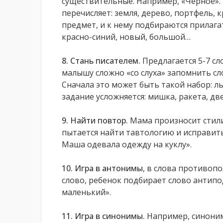
существительные. Например, «Черное».
перечисляет: земля, дерево, портфель, 
предмет, и к нему подбираются прилага
красно-синий, новый, большой…
8. Стань писателем.
Предлагается 5-7 сло
малышу сложно «со слуха» запомнить сл
Сначала это может быть такой набор: лы
задание усложняется: мишка, ракета, две
9. Найти повтор.
Мама произносит стил
пытается найти тавтологию и исправить
Маша одевала одежду на куклу».
10. Игра в антонимы
, в слова противоп
слово, ребенок подбирает слово антипо
маленький».
11. Игра в синонимы.
Например, синоним 