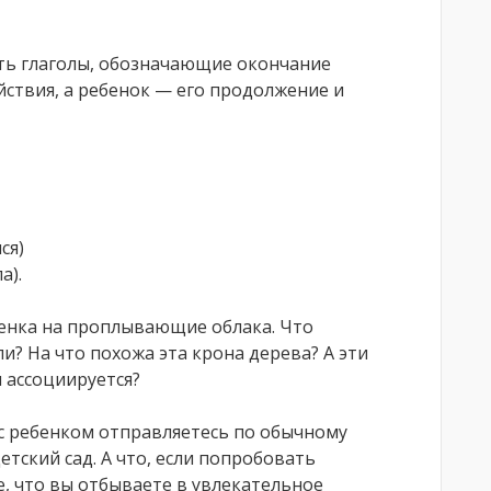
ть глаголы, обозначающие окончание
йствия, а ребенок — его продолжение и
ся)
а).
енка на проплывающие облака. Что
? На что похожа эта крона дерева? А эти
м ассоциируется?
с ребенком отправляетесь по обычному
етский сад. А что, если попробовать
, что вы отбываете в увлекательное