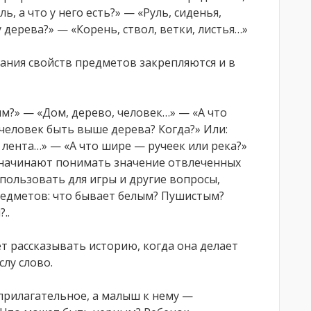
ь, а что у него есть?» — «Руль, сиденья,
 дерева?» — «Корень, ствол, ветки, листья…»
ания свойств предметов закрепляются и в
им?» — «Дом, дерево, человек…» — «А что
человек быть выше дерева? Когда?» Или:
 лента…» — «А что шире — ручеек или река?»
, начинают понимать значение отвлеченных
спользовать для игры и другие вопросы,
едметов: что бывает белым? Пушистым?
..
 рассказывать историю, когда она делает
слу слово.
прилагательное, а малыш к нему —