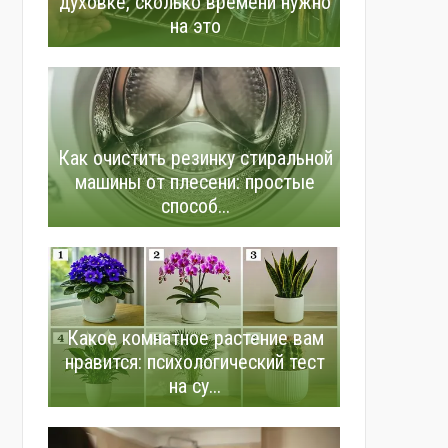
духовке, сколько времени нужно
на это
Как очистить резинку стиральной
машины от плесени: простые
способ...
Какое комнатное растение вам
нравится: психологический тест
на су...