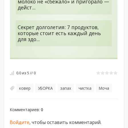
молоко не «сбежало» и пригорало —
дейст...
Секрет долголетия: 7 продуктов,
которые стоит есть каждый день
для здо...
0.0
из
5
//
0
ковер
УБОРКА
запах
чистка
Моча
,
,
,
,
Комментариев
:
0
Войдите
, чтобы оставить комментарий.