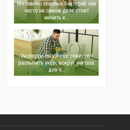
Миллионы опасных бактерий: как
часто на самом деле стоит
менять к...
Эксперты по уборке советуют
распылить уксус вокруг унитаза:
для ч...