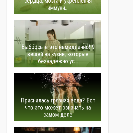
сердца, мозга и укрепления
иммуни...
Выбросьте это немедленно! 9
вещей на кухне, которые
безнадежно ус...
Приснилась грязная вода? Вот
что это может означать на
самом деле