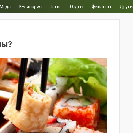
Мода
Кулинария
Техно
Отдых
Финансы
Други
лы?