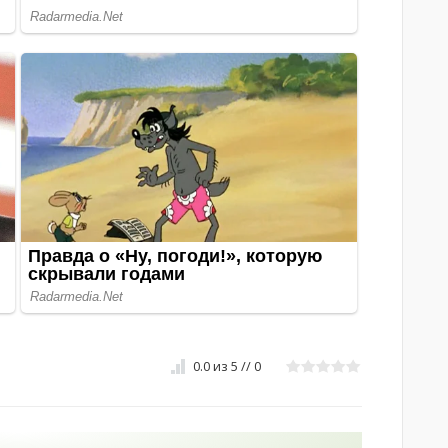
0.0
из
5
//
0