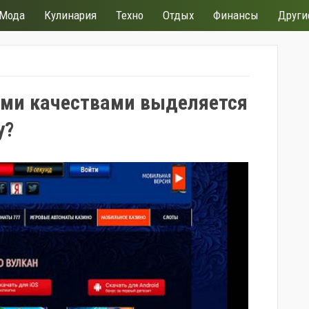
Мода
Кулинария
Техно
Отдых
Финансы
Други
ми качествами выделяется
y?