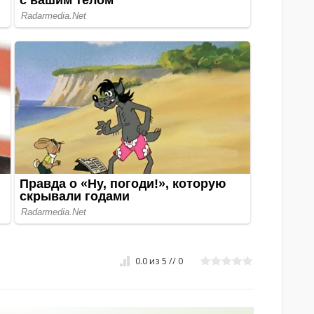
0.0
из
5
//
0