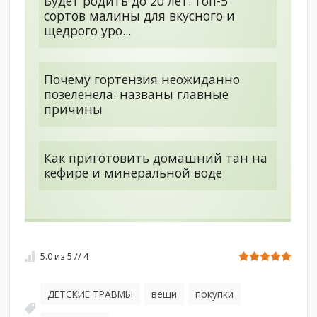
Будет родить до 20 лет: топ-5
сортов малины для вкусного и
щедрого уро...
Почему гортензия неожиданно
позеленела: названы главные
причины
Как приготовить домашний тан на
кефире и минеральной воде
5.0
из
5
//
4
ДЕТСКИЕ ТРАВМЫ
вещи
покупки
,
,
,