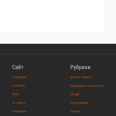
Сайт
Рубрики
Главная
Дом и семья
Советы
Здоровье и красота
Блог
Мода
О сайте
Кулинария
Реклама
Техно