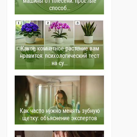
машины от плесени: простые
способ...
Какое комнатное растение вам
нравится: психологический тест
на су...
Как часто нужно менять зубную
щетку: объяснение экспертов