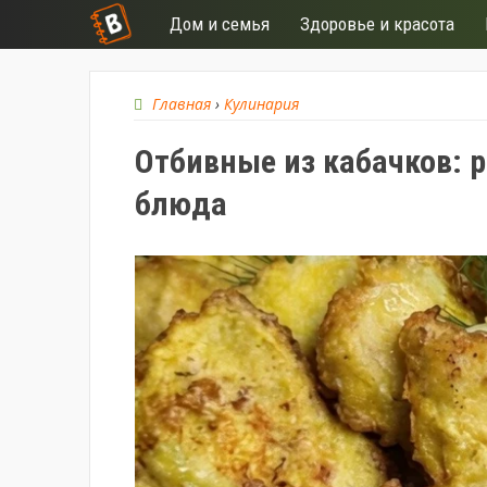
Дом и семья
Здоровье и красота
Главная
›
Кулинария
Отбивные из кабачков: р
блюда