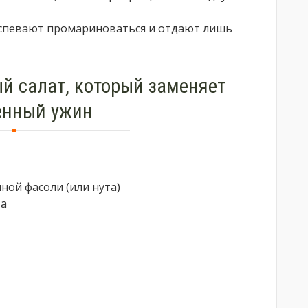
успевают промариноваться и отдают лишь
й салат, который заменяет
енный ужин
ной фасоли (или нута)
та