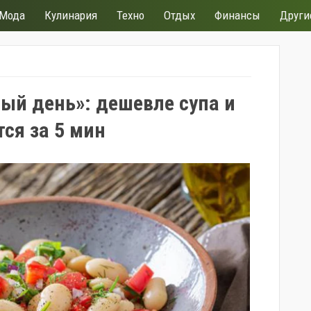
Мода
Кулинария
Техно
Отдых
Финансы
Други
ый день»: дешевле супа и
тся за 5 мин