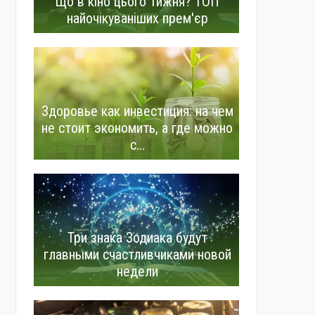
Що в кіно цього тижня? ТОП
найочікуваніших прем'єр
Здоровье как инвестиция: на чем
не стоит экономить, а где можно
с...
Три знака Зодиака будут
главными счастливчиками новой
недели