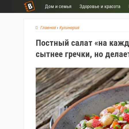
Дом и семья
Здоровье и красота
Главная
›
Кулинария
Постный салат «на кажд
сытнее гречки, но делае