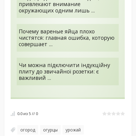
привлекают внимание
окружающих одним лишь ...
Почему вареные яйца плохо
чистятся: главная ошибка, которую
совершает ...
Чи можна підключити індукційну
плиту до звичайної розетки: є
важливий ...
0.0
из
5
//
0
огород
огурцы
урожай
,
,