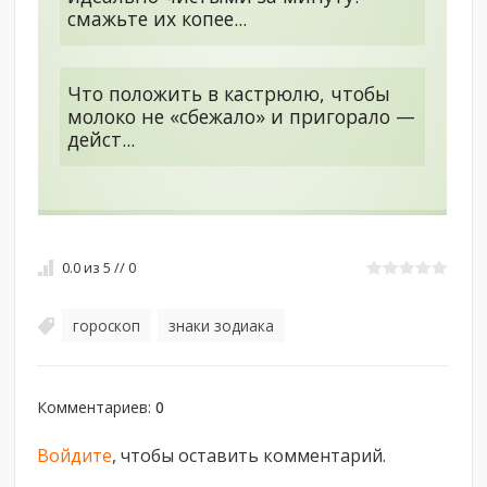
смажьте их копее...
Что положить в кастрюлю, чтобы
молоко не «сбежало» и пригорало —
дейст...
0.0
из
5
//
0
гороскоп
знаки зодиака
,
Комментариев
:
0
Войдите
, чтобы оставить комментарий.