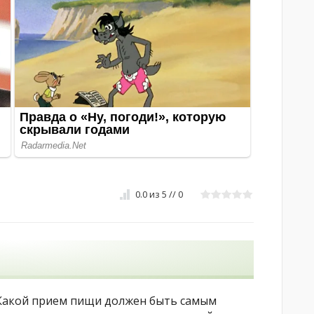
0.0
из
5
//
0
Какой прием пищи должен быть самым