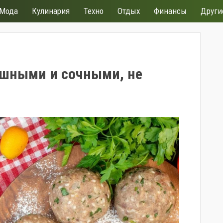
Мода
Кулинария
Техно
Отдых
Финансы
Други
шными и сочными, не