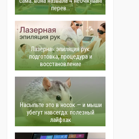
сама: вона назвала 4 неочікувані
перев...
Лазерная эпиляция рук:
подготовка, процедура и
восстановление
Насыпьте это в носок — и мыши
убегут навсегда: полезный
лайфхак