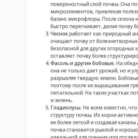
поверхностный слой почвы. Она по
микроэлементов, привлекая полез
баланс микрофлоры. После сезона 
быстро перегнивает, делая почву б
Чеснок
работает как природный ант
очищает почву от болезнетворных 
безопасной для других огородных к
оставляет почву более структурир
Фасоль и другие бобовые.
На обедн
она не только дает урожай, но и у
разрыхляя твердую землю. Бобовые
поэтому после их выращивания гря
питательной. На таких участках по
и зелень.
Гладиолусы.
Не всем известно, чт
структуру почвы. Их корни активно
ее более легкой и создавая каналы
почва становится рыхлой и хорошо
идеальной для осенних или послед