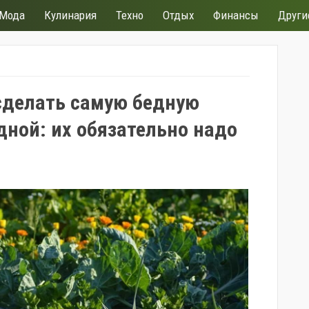
Мода
Кулинария
Техно
Отдых
Финансы
Други
сделать самую бедную
дной: их обязательно надо