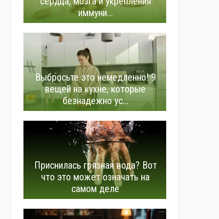
сердца, мозга и укрепления
иммуни...
Выбросьте это немедленно! 9
вещей на кухне, которые
безнадежно ус...
Приснилась грязная вода? Вот
что это может означать на
самом деле