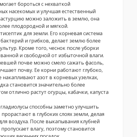
могает бороться с нехваткой
ных насекомых и улучшая естественный
настурцию можно заложить в землю, она
олее плодородной и мягкой.
исептик для земли. Его корневая система
бактерий и грибков, делает землю более
ультур. Кроме того, чеснок после уборки
ованной и свободной от избыточной влаги.
евшей почве можно смело сажать фасоль,
лучшает почву. Ее корни работают глубоко,
 накапливают азот в корневых узелках,
дка становится значительно более
том отлично растут огурцы, кабачки, капуста
о гладиолусы способны заметно улучшить
 прорастают в глубоких слоях земли, делая
 для воздуха. После выкапывания клубней
 пропускает влагу, поэтому становится
ующих весенних посадок.