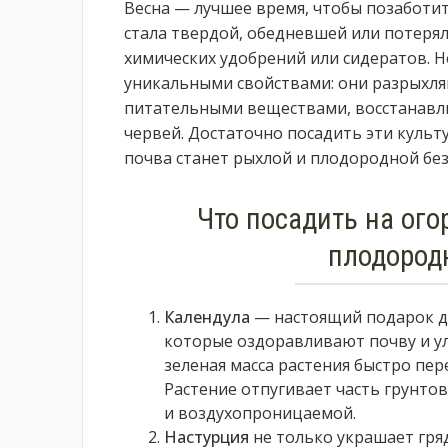
Весна — лучшее время, чтобы позаботить
стала твердой, обедневшей или потерял
химических удобрений или сидератов. 
уникальными свойствами: они разрыхл
питательными веществами, восстанав
червей. Достаточно посадить эти культ
почва станет рыхлой и плодородной без
Что посадить на ого
плодород
Календула
— настоящий подарок дл
которые оздоравливают почву и ул
зеленая масса растения быстро пе
Растение отпугивает часть грунто
и воздухопроницаемой.
Настурция
не только украшает гряд