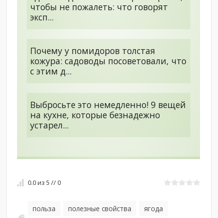
чтобы не пожалеть: что говорят
эксп...
Почему у помидоров толстая
кожура: садоводы посоветовали, что
с этим д...
Выбросьте это немедленно! 9 вещей
на кухне, которые безнадежно
устарел...
0.0
из
5
//
0
польза
полезные свойства
ягода
,
,
,