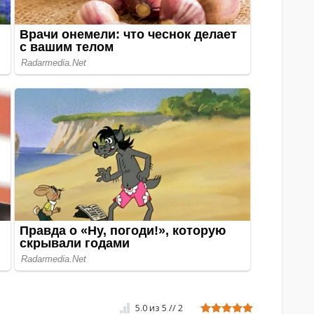
5.0
из
5
//
2